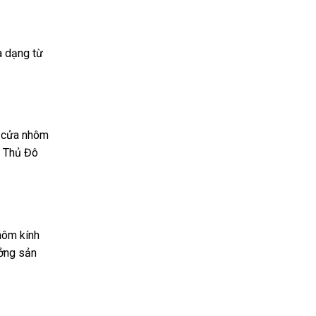
a dạng từ
t cửa nhôm
h Thủ Đô
hôm kính
ưởng sản