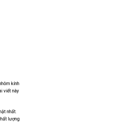
 nhôm kính
i viết này
hật nhất.
chất lượng