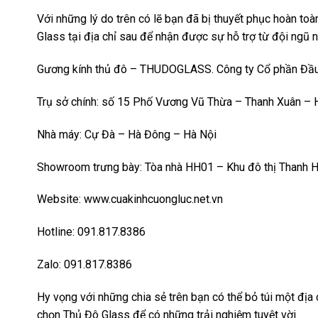
Với những lý do trên có lẽ bạn đã bị thuyết phục hoàn to
Glass tại địa chỉ sau để nhận được sự hỗ trợ từ đội ngũ 
Gương kính thủ đô – THUDOGLASS. Công ty Cổ phần Đầu 
Trụ sở chính: số 15 Phố Vương Vũ Thừa – Thanh Xuân – H
Nhà máy: Cự Đà – Hà Đông – Hà Nội
Showroom trưng bày: Tòa nhà HH01 – Khu đô thị Thanh H
Website: www.cuakinhcuongluc.net.vn
Hotline: 091.817.8386
Zalo: 091.817.8386
Hy vọng với những chia sẻ trên bạn có thể bỏ túi một địa 
chọn Thủ Đô Glass để có những trải nghiệm tuyệt vời.