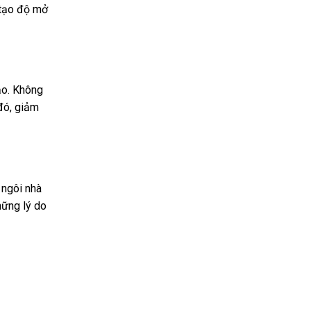
 tạo độ mở
ảo. Không
đó, giảm
 ngôi nhà
hững lý do