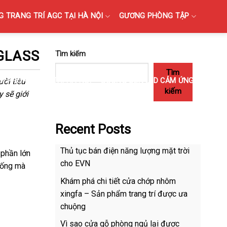
 TRANG TRÍ AGC TẠI HÀ NỘI
GƯƠNG PHÒNG TẬP
GƯƠNG BỈ SOI TOÀN THÂN CAO CẤP BÁN TẠI HÀ NỘI
GLASS
Tìm kiếm
Tìm
ời tiêu
M PHÒNG TẮM TẠI HÀ NỘI
GƯƠNG ĐÈN LED CẢM ỨNG
kiếm
 sẽ giới
Recent Posts
Thủ tục bán điện năng lượng mặt trời
 phần lớn
cho EVN
thống mà
Khám phá chi tiết cửa chớp nhôm
xingfa – Sản phẩm trang trí được ưa
chuộng
Vì sao cửa gỗ phòng ngủ lại được