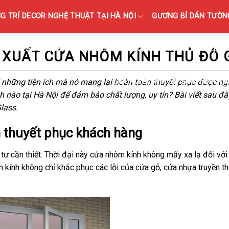
 TRÍ DECOR NGHỆ THUẬT TẠI HÀ NỘI
GƯƠNG BỈ DÁN TƯỜNG
KÍNH SỌC TẠI HÀ NỘI { KÍNH GÂN SỌC, KÍNH VÂN SỌC MỜ }
 XUẤT CỬA NHÔM KÍNH THỦ ĐÔ 
những tiện ích mà nó mang lại hoàn toàn thuyết phục được ngư
GƯƠNG BỈ NHÀ VỆ SINH NHÀ TẮ
h nào tại Hà Nội để đảm bảo chất lượng, uy tín? Bài viết sau đây
lass.
 thuyết phục khách hàng
tư cần thiết. Thời đại này cửa nhôm kính không mấy xa lạ đối với
ôm kính không chỉ khắc phục các lỗi của cửa gỗ, cửa nhựa truyền 