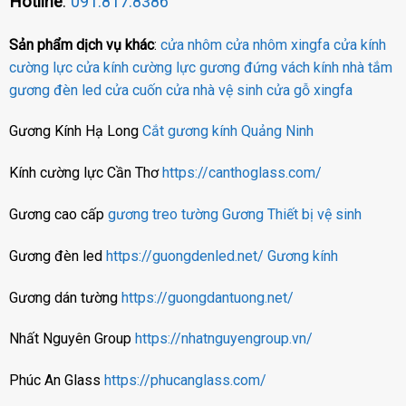
Hotline
:
091.817.8386
Sản phẩm dịch vụ khác
:
cửa nhôm
cửa nhôm xingfa
cửa kính
cường lực
cửa kính cường lực
gương đứng
vách kính nhà tắm
gương đèn led
cửa cuốn
cửa nhà vệ sinh
cửa gỗ
xingfa
Gương Kính Hạ Long
Cắt gương kính Quảng Ninh
Kính cường lực Cần Thơ
https://canthoglass.com/
Gương cao cấp
gương treo tường
Gương
Thiết bị vệ sinh
Gương đèn led
https://guongdenled.net/
Gương kính
Gương dán tường
https://guongdantuong.net/
Nhất Nguyên Group
https://nhatnguyengroup.vn/
Phúc An Glass
https://phucanglass.com/