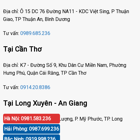
Địa chỉ: Ô 15 DC 76 Đường NA11 - KDC Việt Sing, P Thuận
Giao, TP Thuận An, Bình Dương
Tư vấn:
0989.685.236
Tại Cần Thơ
Địa chỉ: K7 - Đường Số 9, Khu Dân Cư Miền Nam, Phường
Hưng Phú, Quận Cái Răng, TP Cần Thơ
Tư vấn:
0914.20.8386
Tại Long Xuyên - An Giang
Hà Nội: 0981.583.236
Địa chỉ: Số 417 Phạm Cự Lượng, P. Mỹ Phước, TP. Long
Xuyên, An Giang
Hải Phòng: 0987.699.236
Bắc Ninh: 0919.998.236