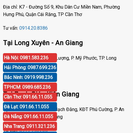
Địa chỉ: K7 - Đường Số 9, Khu Dân Cư Miền Nam, Phường
Hưng Phú, Quận Cái Răng, TP Cần Thơ
Tư vấn:
0914.20.8386
Tại Long Xuyên - An Giang
Hà Nội: 0981.583.236
Địa chỉ: Số 417 Phạm Cự Lượng, P. Mỹ Phước, TP. Long
Xuyên, An Giang
Hải Phòng: 0987.699.236
Bắc Ninh: 0919.998.236
Tư vấn:
0919.998.236
TPHCM: 0989.685.236
Tại Rạch Giá - Kiên Giang
Cần Thơ: 091.66.11.055
Đà Lạt: 091.66.11.055
Địa chỉ: P30 Căn 07 Trần Bạch Đằng, KĐT Phú Cường, P. An
Đà Nẵng: 091.66.11.055
Hòa, TP. Rạch Giá, Kiên Giang
Nha Trang: 0911.321.236
Tư vấn:
0919.998.236