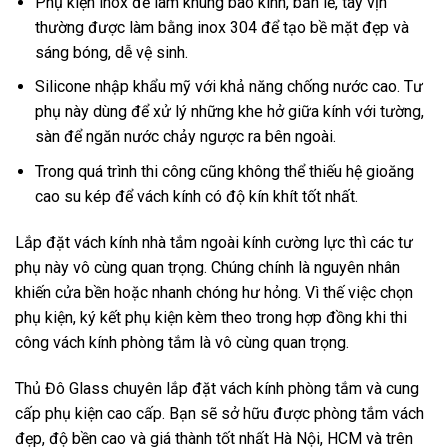
Phụ kiện inox để làm khung bao kính, bản lề, tay vịn
thường được làm bằng inox 304 để tạo bề mặt đẹp và
sáng bóng, dễ vệ sinh.
Silicone nhập khẩu mỹ với khả năng chống nước cao. Tư
phụ này dùng để xử lý những khe hở giữa kính với tường,
sàn để ngăn nước chảy ngược ra bên ngoài.
Trong quá trình thi công cũng không thể thiếu hệ gioăng
cao su kép để vách kính có độ kín khít tốt nhất.
Lắp đặt vách kính nhà tắm ngoài kính cường lực thì các tư
phụ này vô cùng quan trọng. Chúng chính là nguyên nhân
khiến cửa bền hoặc nhanh chóng hư hỏng. Vì thế việc chọn
phụ kiện, ký kết phụ kiện kèm theo trong hợp đồng khi thi
công vách kính phòng tắm là vô cùng quan trọng.
Thủ Đô Glass chuyên lắp đặt vách kính phòng tắm và cung
cấp phụ kiện cao cấp. Bạn sẽ sở hữu được phòng tắm vách
đẹp, độ bền cao và giá thành tốt nhất Hà Nội, HCM và trên