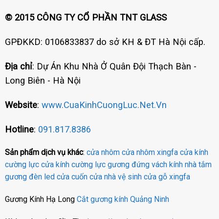
© 2015 CÔNG TY CỔ PHẦN TNT GLASS
GPĐKKD: 0106833837 do sở KH & ĐT Hà Nội cấp.
Địa chỉ
: Dự Án Khu Nhà Ở Quân Đội Thạch Bàn -
Long Biên - Hà Nội
Website
:
www.CuaKinhCuongLuc.Net.Vn
Hotline
:
091.817.8386
Sản phẩm dịch vụ khác
:
cửa nhôm
cửa nhôm xingfa
cửa kính
cường lực
cửa kính cường lực
gương đứng
vách kính nhà tắm
gương đèn led
cửa cuốn
cửa nhà vệ sinh
cửa gỗ
xingfa
Gương Kính Hạ Long
Cắt gương kính Quảng Ninh