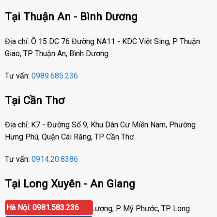
Tại Thuận An - Bình Dương
Địa chỉ: Ô 15 DC 76 Đường NA11 - KDC Việt Sing, P Thuận
Giao, TP Thuận An, Bình Dương
Tư vấn:
0989.685.236
Tại Cần Thơ
Địa chỉ: K7 - Đường Số 9, Khu Dân Cư Miền Nam, Phường
Hưng Phú, Quận Cái Răng, TP Cần Thơ
Tư vấn:
0914.20.8386
Tại Long Xuyên - An Giang
Hà Nội: 0981.583.236
Địa chỉ: Số 417 Phạm Cự Lượng, P. Mỹ Phước, TP. Long