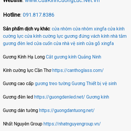
Website
:
www.CuaKinhCuongLuc.Net.Vn
Hotline
:
091.817.8386
Sản phẩm dịch vụ khác
:
cửa nhôm
cửa nhôm xingfa
cửa kính
cường lực
cửa kính cường lực
gương đứng
vách kính nhà tắm
gương đèn led
cửa cuốn
cửa nhà vệ sinh
cửa gỗ
xingfa
Gương Kính Hạ Long
Cắt gương kính Quảng Ninh
Kính cường lực Cần Thơ
https://canthoglass.com/
Gương cao cấp
gương treo tường
Gương
Thiết bị vệ sinh
Gương đèn led
https://guongdenled.net/
Gương kính
Gương dán tường
https://guongdantuong.net/
Nhất Nguyên Group
https://nhatnguyengroup.vn/