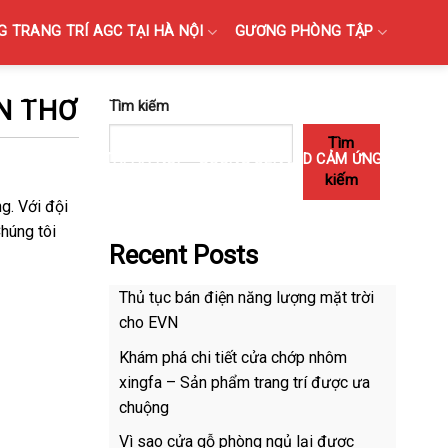
 TRANG TRÍ AGC TẠI HÀ NỘI
GƯƠNG PHÒNG TẬP
GƯƠNG BỈ SOI TOÀN THÂN CAO CẤP BÁN TẠI HÀ NỘI
N THƠ
Tìm kiếm
Tìm
M PHÒNG TẮM TẠI HÀ NỘI
GƯƠNG ĐÈN LED CẢM ỨNG
kiếm
g. Với đội
Chúng tôi
Recent Posts
Thủ tục bán điện năng lượng mặt trời
cho EVN
Khám phá chi tiết cửa chớp nhôm
xingfa – Sản phẩm trang trí được ưa
chuộng
Vì sao cửa gỗ phòng ngủ lại được