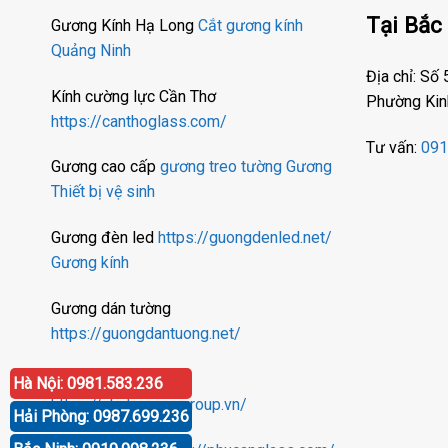
Tại Bắc
Gương Kính Hạ Long
Cắt gương kính
Quảng Ninh
Địa chỉ: Số
Kính cường lực Cần Thơ
Phường Kin
https://canthoglass.com/
Tư vấn:
091
Gương cao cấp
gương treo tường
Gương
Thiết bị vệ sinh
Gương đèn led
https://guongdenled.net/
Gương kính
Gương dán tường
https://guongdantuong.net/
Nhất Nguyên Group
Hà Nội: 0981.583.236
https://nhatnguyengroup.vn/
Hải Phòng: 0987.699.236