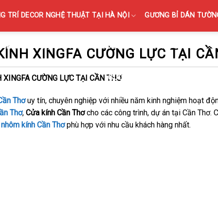
 TRÍ DECOR NGHỆ THUẬT TẠI HÀ NỘI
GƯƠNG BỈ DÁN TƯỜNG
KÍNH SỌC TẠI HÀ NỘI { KÍNH GÂN SỌC, KÍNH VÂN SỌC MỜ }
ÍNH XINGFA CƯỜNG LỰC TẠI CẦ
 XINGFA CƯỜNG LỰC TẠI CẦN THƠ
GƯƠNG BỈ NHÀ VỆ SINH NHÀ TẮ
 Cần Thơ
uy tín, chuyên nghiệp với nhiều năm kinh nghiệm hoạt độn
ần Thơ
,
Cửa kính Cần Thơ
cho các công trình, dự án tại Cần Thơ. 
 nhôm kính Cần Thơ
phù hợp với nhu cầu khách hàng nhất.