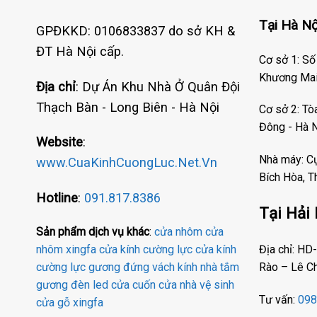
Tại Hà Nộ
GPĐKKD: 0106833837 do sở KH &
ĐT Hà Nội cấp.
Cơ sở 1: Số
Khương Mai 
Địa chỉ
: Dự Án Khu Nhà Ở Quân Đội
Thạch Bàn - Long Biên - Hà Nội
Cơ sở 2: T
Đông - Hà 
Website
:
Nhà máy: C
www.CuaKinhCuongLuc.Net.Vn
Bích Hòa, T
Hotline
:
091.817.8386
Tại Hải
Sản phẩm dịch vụ khác
:
cửa nhôm
cửa
Địa chỉ: H
nhôm xingfa
cửa kính cường lực
cửa kính
Rào – Lê C
cường lực
gương đứng
vách kính nhà tắm
gương đèn led
cửa cuốn
cửa nhà vệ sinh
Tư vấn:
098
cửa gỗ
xingfa