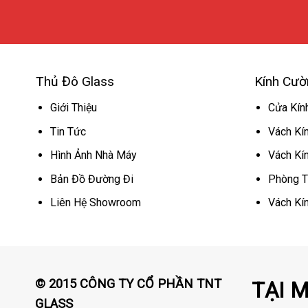
Thủ Đô Glass
Kính Cườ
Giới Thiệu
Cửa Kín
Tin Tức
Vách Kí
Hình Ảnh Nhà Máy
Vách Kí
Bản Đồ Đường Đi
Phòng T
Liên Hệ Showroom
Vách Kí
© 2015 CÔNG TY CỔ PHẦN TNT
TẠI 
GLASS