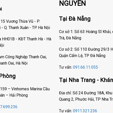
NGUYÊN
i
Tại Đà Nẵng
 15 Vương Thừa Vũ - P.
- Q. Thanh Xuân - TP. Hà Nội
Cơ sở 1: Số 63 Hoàng Sĩ Khải,
Trà, Đà Nẵng
òa HH01B - KĐT Thanh Hà - Hà
Nội
Cơ sở 2: Số 110 Đường 29/3 H
Quận Cẩm Lệ, TP Đà Nẵng
ụm Công Nghiệp Thanh Oai,
hanh Oai, Hà Nội
Tư vấn:
091.66.11.055
 Phòng
Tại Nha Trang - Khá
D-159 – Vinhomes Marina Cầu
Địa chỉ: Số 24 Đường 18A, Khu
hân – Hải Phòng
Quang 2, Phước Hải, TP Nha T
7.699.236
Tư vấn:
0911.321.236