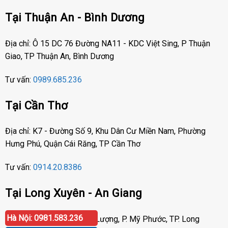
Tại Thuận An - Bình Dương
Địa chỉ: Ô 15 DC 76 Đường NA11 - KDC Việt Sing, P Thuận
Giao, TP Thuận An, Bình Dương
Tư vấn:
0989.685.236
Tại Cần Thơ
Địa chỉ: K7 - Đường Số 9, Khu Dân Cư Miền Nam, Phường
Hưng Phú, Quận Cái Răng, TP Cần Thơ
Tư vấn:
0914.20.8386
Tại Long Xuyên - An Giang
Hà Nội: 0981.583.236
Địa chỉ: Số 417 Phạm Cự Lượng, P. Mỹ Phước, TP. Long