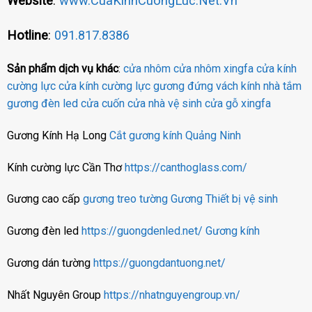
Website
:
www.CuaKinhCuongLuc.Net.Vn
Hotline
:
091.817.8386
Sản phẩm dịch vụ khác
:
cửa nhôm
cửa nhôm xingfa
cửa kính
cường lực
cửa kính cường lực
gương đứng
vách kính nhà tắm
gương đèn led
cửa cuốn
cửa nhà vệ sinh
cửa gỗ
xingfa
Gương Kính Hạ Long
Cắt gương kính Quảng Ninh
Kính cường lực Cần Thơ
https://canthoglass.com/
Gương cao cấp
gương treo tường
Gương
Thiết bị vệ sinh
Gương đèn led
https://guongdenled.net/
Gương kính
Gương dán tường
https://guongdantuong.net/
Nhất Nguyên Group
https://nhatnguyengroup.vn/