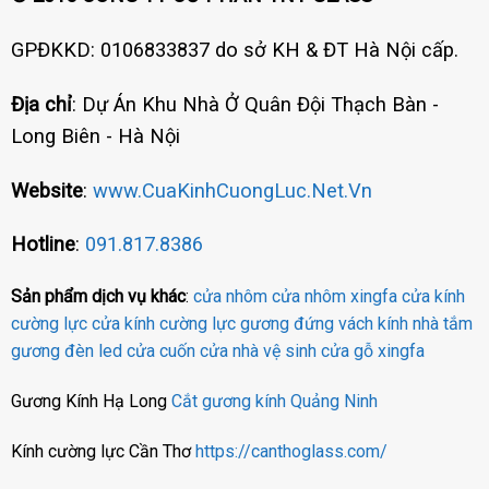
GPĐKKD: 0106833837 do sở KH & ĐT Hà Nội cấp.
Địa chỉ
: Dự Án Khu Nhà Ở Quân Đội Thạch Bàn -
Long Biên - Hà Nội
Website
:
www.CuaKinhCuongLuc.Net.Vn
Hotline
:
091.817.8386
Sản phẩm dịch vụ khác
:
cửa nhôm
cửa nhôm xingfa
cửa kính
cường lực
cửa kính cường lực
gương đứng
vách kính nhà tắm
gương đèn led
cửa cuốn
cửa nhà vệ sinh
cửa gỗ
xingfa
Gương Kính Hạ Long
Cắt gương kính Quảng Ninh
Kính cường lực Cần Thơ
https://canthoglass.com/