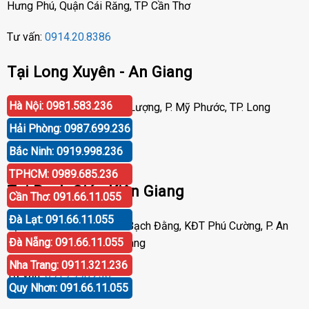
Hưng Phú, Quận Cái Răng, TP Cần Thơ
Tư vấn:
0914.20.8386
Tại Long Xuyên - An Giang
Hà Nội: 0981.583.236
Địa chỉ: Số 417 Phạm Cự Lượng, P. Mỹ Phước, TP. Long
Xuyên, An Giang
Hải Phòng: 0987.699.236
Bắc Ninh: 0919.998.236
Tư vấn:
0919.998.236
TPHCM: 0989.685.236
Tại Rạch Giá - Kiên Giang
Cần Thơ: 091.66.11.055
Đà Lạt: 091.66.11.055
Địa chỉ: P30 Căn 07 Trần Bạch Đằng, KĐT Phú Cường, P. An
Đà Nẵng: 091.66.11.055
Hòa, TP. Rạch Giá, Kiên Giang
Nha Trang: 0911.321.236
Tư vấn:
0919.998.236
Quy Nhơn: 091.66.11.055