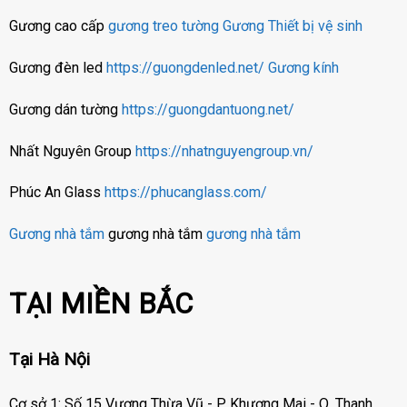
Gương cao cấp
gương treo tường
Gương
Thiết bị vệ sinh
Gương đèn led
https://guongdenled.net/
Gương kính
Gương dán tường
https://guongdantuong.net/
Nhất Nguyên Group
https://nhatnguyengroup.vn/
Phúc An Glass
https://phucanglass.com/
Gương nhà tắm
gương nhà tắm
gương nhà tắm
TẠI MIỀN BẮC
Tại Hà Nội
Cơ sở 1: Số 15 Vương Thừa Vũ - P. Khương Mai - Q. Thanh