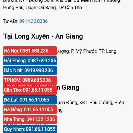
Địa chỉ: K7 - Đường Số 9, Khu Dân Cư Miền Nam, Phường
Hưng Phú, Quận Cái Răng, TP Cần Thơ
Tư vấn:
0914.20.8386
Tại Long Xuyên - An Giang
Hà Nội: 0981.583.236
Địa chỉ: Số 417 Phạm Cự Lượng, P. Mỹ Phước, TP. Long
Xuyên, An Giang
Hải Phòng: 0987.699.236
Bắc Ninh: 0919.998.236
Tư vấn:
0919.998.236
TPHCM: 0989.685.236
Tại Rạch Giá - Kiên Giang
Cần Thơ: 091.66.11.055
Đà Lạt: 091.66.11.055
Địa chỉ: P30 Căn 07 Trần Bạch Đằng, KĐT Phú Cường, P. An
Đà Nẵng: 091.66.11.055
Hòa, TP. Rạch Giá, Kiên Giang
Nha Trang: 0911.321.236
Tư vấn:
0919.998.236
Quy Nhơn: 091.66.11.055