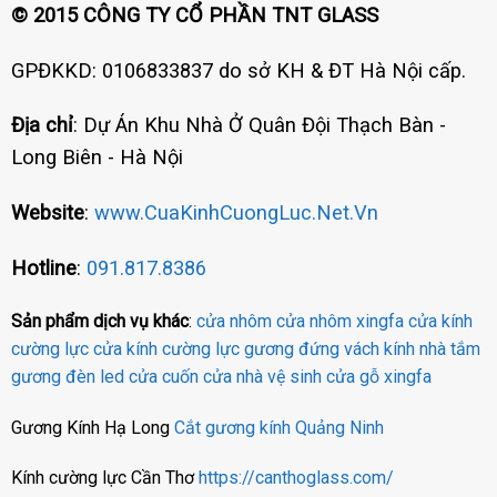
© 2015 CÔNG TY CỔ PHẦN TNT GLASS
GPĐKKD: 0106833837 do sở KH & ĐT Hà Nội cấp.
Địa chỉ
: Dự Án Khu Nhà Ở Quân Đội Thạch Bàn -
Long Biên - Hà Nội
Website
:
www.CuaKinhCuongLuc.Net.Vn
Hotline
:
091.817.8386
Sản phẩm dịch vụ khác
:
cửa nhôm
cửa nhôm xingfa
cửa kính
cường lực
cửa kính cường lực
gương đứng
vách kính nhà tắm
gương đèn led
cửa cuốn
cửa nhà vệ sinh
cửa gỗ
xingfa
Gương Kính Hạ Long
Cắt gương kính Quảng Ninh
Kính cường lực Cần Thơ
https://canthoglass.com/