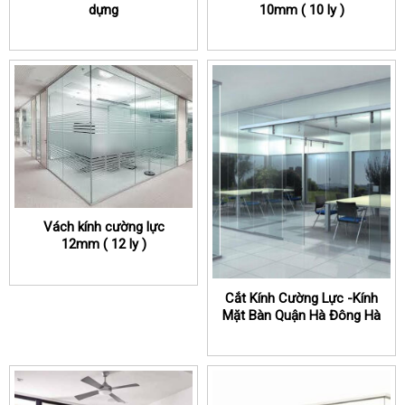
dựng
10mm ( 10 ly )
Vách kính cường lực
12mm ( 12 ly )
Cắt Kính Cường Lực -Kính
Mặt Bàn Quận Hà Đông Hà
Nội