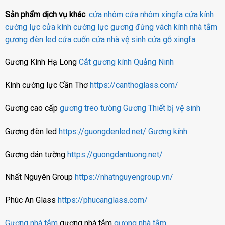
Sản phẩm dịch vụ khác
:
cửa nhôm
cửa nhôm xingfa
cửa kính
cường lực
cửa kính cường lực
gương đứng
vách kính nhà tắm
gương đèn led
cửa cuốn
cửa nhà vệ sinh
cửa gỗ
xingfa
Gương Kính Hạ Long
Cắt gương kính Quảng Ninh
Kính cường lực Cần Thơ
https://canthoglass.com/
Gương cao cấp
gương treo tường
Gương
Thiết bị vệ sinh
Gương đèn led
https://guongdenled.net/
Gương kính
Gương dán tường
https://guongdantuong.net/
Nhất Nguyên Group
https://nhatnguyengroup.vn/
Phúc An Glass
https://phucanglass.com/
Gương nhà tắm
gương nhà tắm
gương nhà tắm