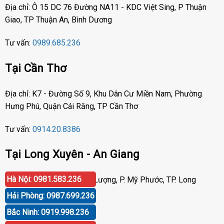
Địa chỉ: Ô 15 DC 76 Đường NA11 - KDC Việt Sing, P Thuận
Giao, TP Thuận An, Bình Dương
Tư vấn:
0989.685.236
Tại Cần Thơ
Địa chỉ: K7 - Đường Số 9, Khu Dân Cư Miền Nam, Phường
Hưng Phú, Quận Cái Răng, TP Cần Thơ
Tư vấn:
0914.20.8386
Tại Long Xuyên - An Giang
Hà Nội: 0981.583.236
Địa chỉ: Số 417 Phạm Cự Lượng, P. Mỹ Phước, TP. Long
Xuyên, An Giang
Hải Phòng: 0987.699.236
Bắc Ninh: 0919.998.236
Tư vấn:
0919.998.236