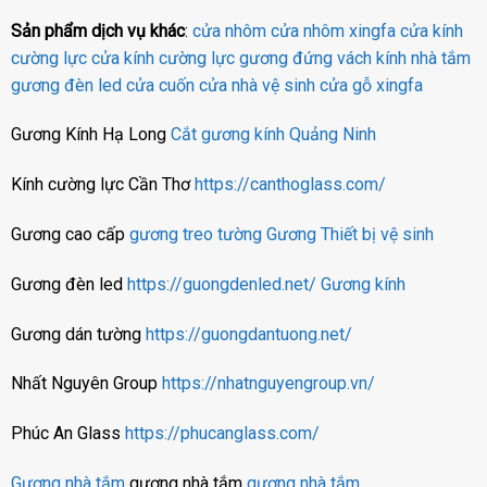
Sản phẩm dịch vụ khác
:
cửa nhôm
cửa nhôm xingfa
cửa kính
cường lực
cửa kính cường lực
gương đứng
vách kính nhà tắm
gương đèn led
cửa cuốn
cửa nhà vệ sinh
cửa gỗ
xingfa
Gương Kính Hạ Long
Cắt gương kính Quảng Ninh
Kính cường lực Cần Thơ
https://canthoglass.com/
Gương cao cấp
gương treo tường
Gương
Thiết bị vệ sinh
Gương đèn led
https://guongdenled.net/
Gương kính
Gương dán tường
https://guongdantuong.net/
Nhất Nguyên Group
https://nhatnguyengroup.vn/
Phúc An Glass
https://phucanglass.com/
Gương nhà tắm
gương nhà tắm
gương nhà tắm