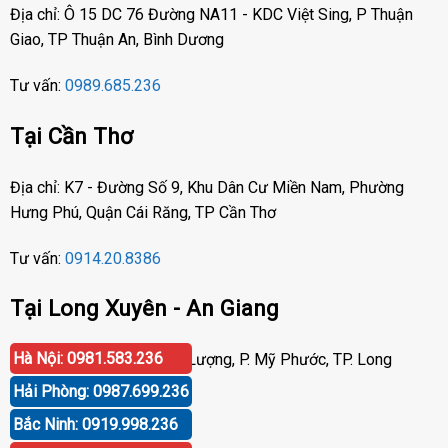
Địa chỉ: Ô 15 DC 76 Đường NA11 - KDC Việt Sing, P Thuận
Giao, TP Thuận An, Bình Dương
Tư vấn:
0989.685.236
Tại Cần Thơ
Địa chỉ: K7 - Đường Số 9, Khu Dân Cư Miền Nam, Phường
Hưng Phú, Quận Cái Răng, TP Cần Thơ
Tư vấn:
0914.20.8386
Tại Long Xuyên - An Giang
Hà Nội: 0981.583.236
Địa chỉ: Số 417 Phạm Cự Lượng, P. Mỹ Phước, TP. Long
Xuyên, An Giang
Hải Phòng: 0987.699.236
Bắc Ninh: 0919.998.236
Tư vấn:
0919.998.236