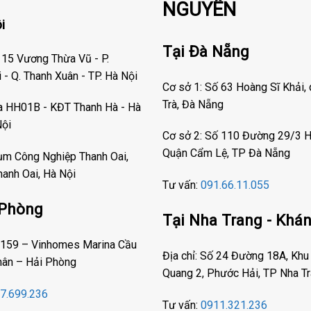
NGUYÊN
i
Tại Đà Nẵng
 15 Vương Thừa Vũ - P.
- Q. Thanh Xuân - TP. Hà Nội
Cơ sở 1: Số 63 Hoàng Sĩ Khải,
Trà, Đà Nẵng
òa HH01B - KĐT Thanh Hà - Hà
Nội
Cơ sở 2: Số 110 Đường 29/3 H
Quận Cẩm Lệ, TP Đà Nẵng
ụm Công Nghiệp Thanh Oai,
hanh Oai, Hà Nội
Tư vấn:
091.66.11.055
 Phòng
Tại Nha Trang - Khá
D-159 – Vinhomes Marina Cầu
Địa chỉ: Số 24 Đường 18A, Khu
hân – Hải Phòng
Quang 2, Phước Hải, TP Nha T
7.699.236
Tư vấn:
0911.321.236