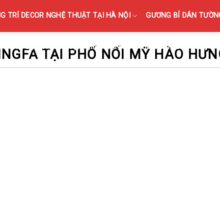
 TRÍ DECOR NGHỆ THUẬT TẠI HÀ NỘI
GƯƠNG BỈ DÁN TƯỜNG
KÍNH SỌC TẠI HÀ NỘI { KÍNH GÂN SỌC, KÍNH VÂN SỌC MỜ }
INGFA TẠI PHỐ NỐI MỸ HÀO HƯN
GƯƠNG BỈ NHÀ VỆ SINH NHÀ TẮ