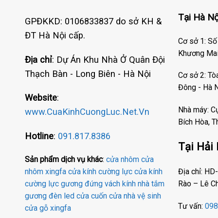
Tại Hà Nộ
GPĐKKD: 0106833837 do sở KH &
ĐT Hà Nội cấp.
Cơ sở 1: Số
Khương Mai 
Địa chỉ
: Dự Án Khu Nhà Ở Quân Đội
Thạch Bàn - Long Biên - Hà Nội
Cơ sở 2: T
Đông - Hà 
Website
:
Nhà máy: C
www.CuaKinhCuongLuc.Net.Vn
Bích Hòa, T
Hotline
:
091.817.8386
Tại Hải
Sản phẩm dịch vụ khác
:
cửa nhôm
cửa
Địa chỉ: H
nhôm xingfa
cửa kính cường lực
cửa kính
Rào – Lê C
cường lực
gương đứng
vách kính nhà tắm
gương đèn led
cửa cuốn
cửa nhà vệ sinh
Tư vấn:
098
cửa gỗ
xingfa