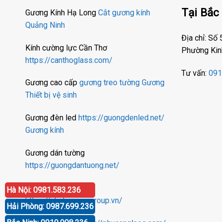
Tại Bắc
Gương Kính Hạ Long
Cắt gương kính
Quảng Ninh
Địa chỉ: Số
Kính cường lực Cần Thơ
Phường Kin
https://canthoglass.com/
Tư vấn:
091
Gương cao cấp
gương treo tường
Gương
Thiết bị vệ sinh
Gương đèn led
https://guongdenled.net/
Gương kính
Gương dán tường
https://guongdantuong.net/
Nhất Nguyên Group
Hà Nội: 0981.583.236
https://nhatnguyengroup.vn/
Hải Phòng: 0987.699.236