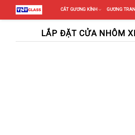
Skip
CẮT GƯƠNG KÍNH
GƯƠNG TRANG
to
content
LẮP ĐẶT CỬA NHÔM X