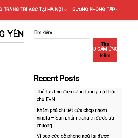
 TRANG TRÍ AGC TẠI HÀ NỘI
GƯƠNG PHÒNG TẬP
GƯƠNG BỈ SOI TOÀN THÂN CAO CẤP BÁN TẠI HÀ NỘI
G YÊN
Tìm kiếm
Tìm
M PHÒNG TẮM TẠI HÀ NỘI
GƯƠNG ĐÈN LED CẢM ỨNG
kiếm
Recent Posts
Thủ tục bán điện năng lượng mặt trời
cho EVN
Khám phá chi tiết cửa chớp nhôm
xingfa – Sản phẩm trang trí được ưa
chuộng
Vì sao cửa gỗ phòng ngủ lại được