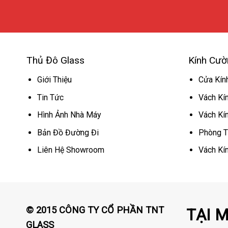
Thủ Đô Glass
Kính Cườ
Giới Thiệu
Cửa Kín
Tin Tức
Vách Kí
Hình Ảnh Nhà Máy
Vách Kí
Bản Đồ Đường Đi
Phòng T
Liên Hệ Showroom
Vách Kí
© 2015 CÔNG TY CỔ PHẦN TNT
TẠI 
GLASS