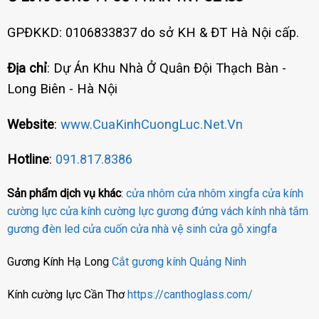
GPĐKKD: 0106833837 do sở KH & ĐT Hà Nội cấp.
Địa chỉ
: Dự Án Khu Nhà Ở Quân Đội Thạch Bàn -
Long Biên - Hà Nội
Website
:
www.CuaKinhCuongLuc.Net.Vn
Hotline
:
091.817.8386
Sản phẩm dịch vụ khác
:
cửa nhôm
cửa nhôm xingfa
cửa kính
cường lực
cửa kính cường lực
gương đứng
vách kính nhà tắm
gương đèn led
cửa cuốn
cửa nhà vệ sinh
cửa gỗ
xingfa
Gương Kính Hạ Long
Cắt gương kính Quảng Ninh
Kính cường lực Cần Thơ
https://canthoglass.com/