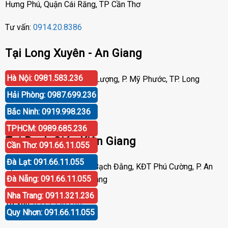
Hưng Phú, Quận Cái Răng, TP Cần Thơ
Tư vấn:
0914.20.8386
Tại Long Xuyên - An Giang
Hà Nội: 0981.583.236
Địa chỉ: Số 417 Phạm Cự Lượng, P. Mỹ Phước, TP. Long
Xuyên, An Giang
Hải Phòng: 0987.699.236
Bắc Ninh: 0919.998.236
Tư vấn:
0919.998.236
TPHCM: 0989.685.236
Tại Rạch Giá - Kiên Giang
Cần Thơ: 091.66.11.055
Đà Lạt: 091.66.11.055
Địa chỉ: P30 Căn 07 Trần Bạch Đằng, KĐT Phú Cường, P. An
Đà Nẵng: 091.66.11.055
Hòa, TP. Rạch Giá, Kiên Giang
Nha Trang: 0911.321.236
Tư vấn:
0919.998.236
Quy Nhơn: 091.66.11.055