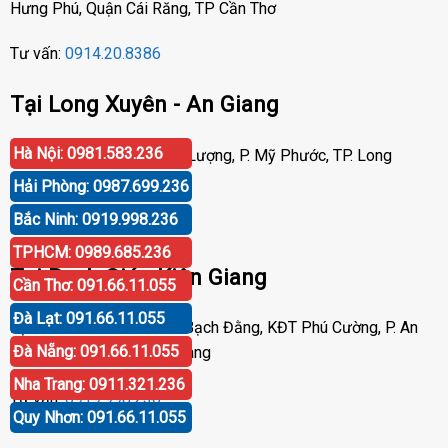
Hưng Phú, Quận Cái Răng, TP Cần Thơ
Tư vấn:
0914.20.8386
Tại Long Xuyên - An Giang
Hà Nội: 0981.583.236
Địa chỉ: Số 417 Phạm Cự Lượng, P. Mỹ Phước, TP. Long
Xuyên, An Giang
Hải Phòng: 0987.699.236
Bắc Ninh: 0919.998.236
Tư vấn:
0919.998.236
TPHCM: 0989.685.236
Tại Rạch Giá - Kiên Giang
Cần Thơ: 091.66.11.055
Đà Lạt: 091.66.11.055
Địa chỉ: P30 Căn 07 Trần Bạch Đằng, KĐT Phú Cường, P. An
Đà Nẵng: 091.66.11.055
Hòa, TP. Rạch Giá, Kiên Giang
Nha Trang: 0911.321.236
Tư vấn:
0919.998.236
Quy Nhơn: 091.66.11.055