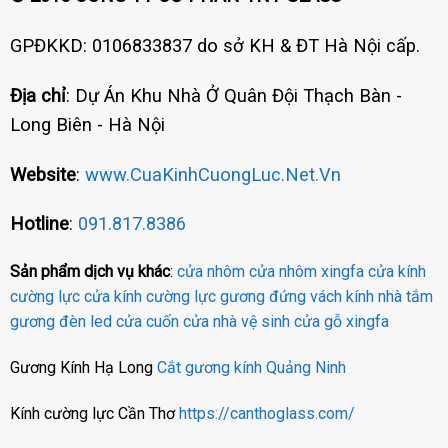
GPĐKKD: 0106833837 do sở KH & ĐT Hà Nội cấp.
Địa chỉ
: Dự Án Khu Nhà Ở Quân Đội Thạch Bàn -
Long Biên - Hà Nội
Website
:
www.CuaKinhCuongLuc.Net.Vn
Hotline
:
091.817.8386
Sản phẩm dịch vụ khác
:
cửa nhôm
cửa nhôm xingfa
cửa kính
cường lực
cửa kính cường lực
gương đứng
vách kính nhà tắm
gương đèn led
cửa cuốn
cửa nhà vệ sinh
cửa gỗ
xingfa
Gương Kính Hạ Long
Cắt gương kính Quảng Ninh
Kính cường lực Cần Thơ
https://canthoglass.com/