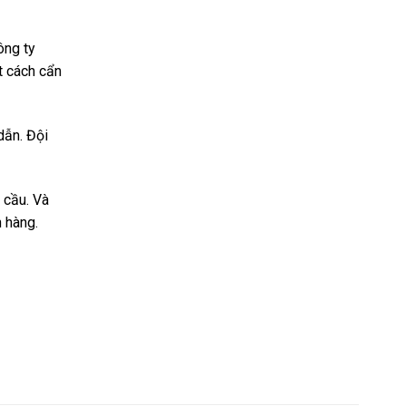
ông ty
t cách cẩn
dẫn. Đội
 cầu. Và
 hàng.