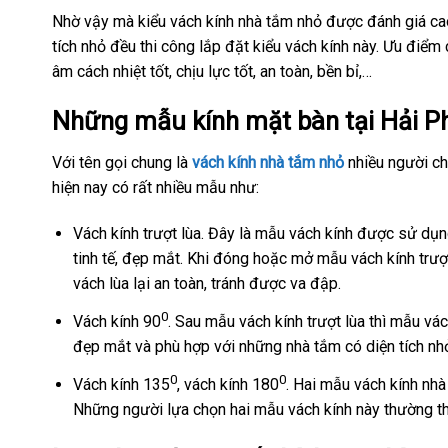
Nhờ vậy mà kiểu vách kính nhà tắm nhỏ được đánh giá ca
tích nhỏ đều thi công lắp đặt kiểu vách kính này. Ưu điểm
âm cách nhiệt tốt, chịu lực tốt, an toàn, bền bỉ,…
Những mẫu kính mặt bàn tại Hải P
Với tên gọi chung là
vách kính nhà tắm nhỏ
nhiều người c
hiện nay có rất nhiều mẫu như:
Vách kính trượt lùa. Đây là mẫu vách kính được sử dụn
tinh tế, đẹp mắt. Khi đóng hoặc mở mẫu vách kính trư
vách lùa lại an toàn, tránh được va đập.
0
Vách kính 90
. Sau mẫu vách kính trượt lùa thì mẫu vá
đẹp mắt và phù hợp với những nhà tắm có diện tích nh
0
0
Vách kính 135
, vách kính 180
. Hai mẫu vách kính nhà
Những người lựa chọn hai mẫu vách kính này thường th