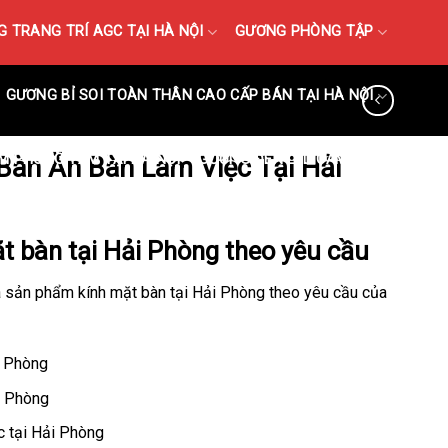
 TRANG TRÍ AGC TẠI HÀ NỘI
GƯƠNG PHÒNG TẬP
GƯƠNG BỈ SOI TOÀN THÂN CAO CẤP BÁN TẠI HÀ NỘI
M PHÒNG TẮM TẠI HÀ NỘI
GƯƠNG ĐÈN LED CẢM ỨNG
Bàn Ăn Bàn Làm Việc Tại Hải
ặt bàn tại Hải Phòng theo yêu cầu
à sản phẩm kính mặt bàn tại Hải Phòng theo yêu cầu của
i Phòng
ải Phòng
c tại Hải Phòng