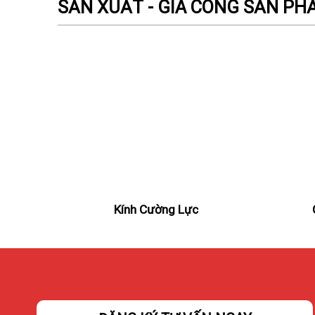
SẢN XUẤT - GIA CÔNG SẢN P
Kính Cường Lực