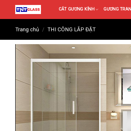
Skip
CẮT GƯƠNG KÍNH
GƯƠNG TRANG
to
content
Trang chủ
/
THI CÔNG LẮP ĐẶT