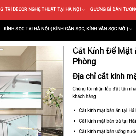
 TRÍ DECOR NGHỆ THUẬT TẠI HÀ NỘI
GƯƠNG BỈ DÁN TƯỜNG
KÍNH SỌC TẠI HÀ NỘI { KÍNH GÂN SỌC, KÍNH VÂN SỌC MỜ }
GƯƠNG BỈ NHÀ VỆ SINH NHÀ TẮ
Cắt Kính Để Mặt 
Phòng
Địa chỉ cắt kính m
Chúng tôi nhận lắp đặt tận nh
khách hàng
Cắt kính mặt bàn ăn tại Hả
Cắt kính mặt bàn trà tại H
Cắt kính mặt bàn uống nướ