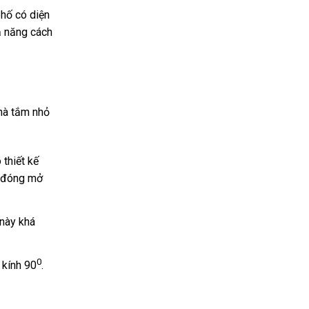
hố có diện
ả năng cách
hà tắm nhỏ
thiết kế
h đóng mở
 này khá
0
 kính 90
.