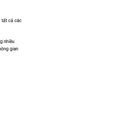
 tất cả các
ng nhiều
hông gian