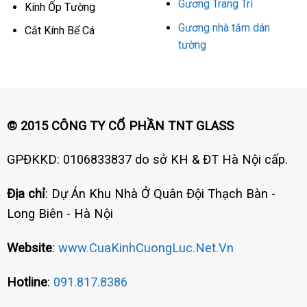
Gương Trang Trí
Kính Ốp Tường
Gương nhà tắm dán
Cắt Kính Bể Cá
tường
© 2015 CÔNG TY CỔ PHẦN TNT GLASS
GPĐKKD: 0106833837 do sở KH & ĐT Hà Nội cấp.
Địa chỉ
: Dự Án Khu Nhà Ở Quân Đội Thạch Bàn -
Long Biên - Hà Nội
Website
:
www.CuaKinhCuongLuc.Net.Vn
Hotline
:
091.817.8386