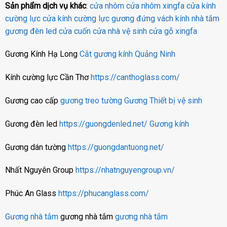
Sản phẩm dịch vụ khác
:
cửa nhôm
cửa nhôm xingfa
cửa kính
cường lực
cửa kính cường lực
gương đứng
vách kính nhà tắm
gương đèn led
cửa cuốn
cửa nhà vệ sinh
cửa gỗ
xingfa
Gương Kính Hạ Long
Cắt gương kính Quảng Ninh
Kính cường lực Cần Thơ
https://canthoglass.com/
Gương cao cấp
gương treo tường
Gương
Thiết bị vệ sinh
Gương đèn led
https://guongdenled.net/
Gương kính
Gương dán tường
https://guongdantuong.net/
Nhất Nguyên Group
https://nhatnguyengroup.vn/
Phúc An Glass
https://phucanglass.com/
Gương nhà tắm
gương nhà tắm
gương nhà tắm