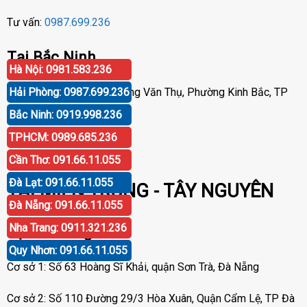
Tư vấn:
0987.699.236
Tại Bắc Ninh
Hà Nội: 0981.583.236
Địa chỉ: Số 58 Đường Hoàng Văn Thụ, Phường Kinh Bắc, TP
Hải Phòng: 0987.699.236
Bắc Ninh
Bắc Ninh: 0919.998.236
TPHCM: 0989.685.236
Tư vấn:
0916.389.892
Cần Thơ: 091.66.11.055
Đà Lạt: 091.66.11.055
TẠI MIỀN TRUNG - TÂY NGUYÊN
Đà Nẵng: 091.66.11.055
Nha Trang: 0911.321.236
Tại Đà Nẵng
Quy Nhơn: 091.66.11.055
Cơ sở 1: Số 63 Hoàng Sĩ Khải, quận Sơn Trà, Đà Nẵng
Cơ sở 2: Số 110 Đường 29/3 Hòa Xuân, Quận Cẩm Lệ, TP Đà