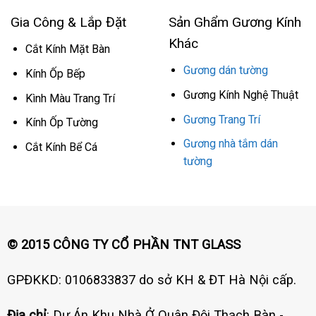
Gia Công & Lắp Đặt
Sản Ghẩm Gương Kính
Khác
Cắt Kính Mặt Bàn
Gương dán tường
Kính Ốp Bếp
Gương Kính Nghệ Thuật
Kình Màu Trang Trí
Gương Trang Trí
Kính Ốp Tường
Gương nhà tắm dán
Cắt Kính Bể Cá
tường
© 2015 CÔNG TY CỔ PHẦN TNT GLASS
GPĐKKD: 0106833837 do sở KH & ĐT Hà Nội cấp.
Địa chỉ
: Dự Án Khu Nhà Ở Quân Đội Thạch Bàn -