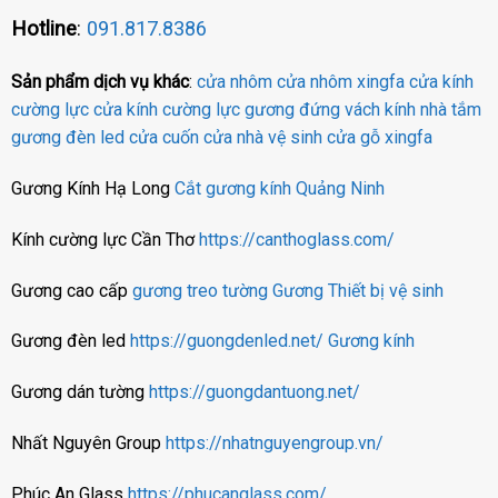
Hotline
:
091.817.8386
Sản phẩm dịch vụ khác
:
cửa nhôm
cửa nhôm xingfa
cửa kính
cường lực
cửa kính cường lực
gương đứng
vách kính nhà tắm
gương đèn led
cửa cuốn
cửa nhà vệ sinh
cửa gỗ
xingfa
Gương Kính Hạ Long
Cắt gương kính Quảng Ninh
Kính cường lực Cần Thơ
https://canthoglass.com/
Gương cao cấp
gương treo tường
Gương
Thiết bị vệ sinh
Gương đèn led
https://guongdenled.net/
Gương kính
Gương dán tường
https://guongdantuong.net/
Nhất Nguyên Group
https://nhatnguyengroup.vn/
Phúc An Glass
https://phucanglass.com/