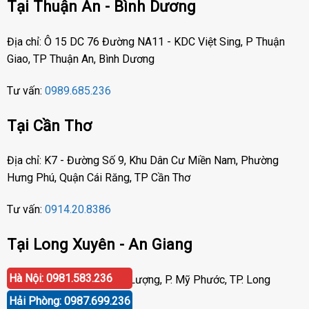
Tại Thuận An - Bình Dương
Địa chỉ: Ô 15 DC 76 Đường NA11 - KDC Việt Sing, P Thuận
Giao, TP Thuận An, Bình Dương
Tư vấn:
0989.685.236
Tại Cần Thơ
Địa chỉ: K7 - Đường Số 9, Khu Dân Cư Miền Nam, Phường
Hưng Phú, Quận Cái Răng, TP Cần Thơ
Tư vấn:
0914.20.8386
Tại Long Xuyên - An Giang
Hà Nội: 0981.583.236
Địa chỉ: Số 417 Phạm Cự Lượng, P. Mỹ Phước, TP. Long
Xuyên, An Giang
Hải Phòng: 0987.699.236