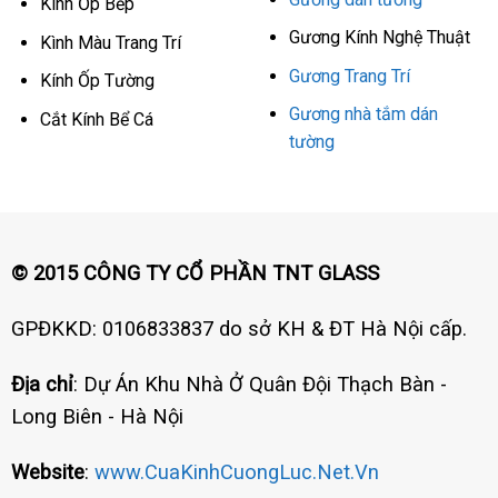
Kính Ốp Bếp
Gương Kính Nghệ Thuật
Kình Màu Trang Trí
Gương Trang Trí
Kính Ốp Tường
Gương nhà tắm dán
Cắt Kính Bể Cá
tường
© 2015 CÔNG TY CỔ PHẦN TNT GLASS
GPĐKKD: 0106833837 do sở KH & ĐT Hà Nội cấp.
Địa chỉ
: Dự Án Khu Nhà Ở Quân Đội Thạch Bàn -
Long Biên - Hà Nội
Website
:
www.CuaKinhCuongLuc.Net.Vn