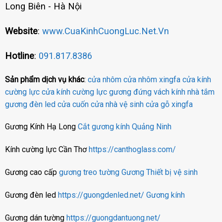
Long Biên - Hà Nội
Website
:
www.CuaKinhCuongLuc.Net.Vn
Hotline
:
091.817.8386
Sản phẩm dịch vụ khác
:
cửa nhôm
cửa nhôm xingfa
cửa kính
cường lực
cửa kính cường lực
gương đứng
vách kính nhà tắm
gương đèn led
cửa cuốn
cửa nhà vệ sinh
cửa gỗ
xingfa
Gương Kính Hạ Long
Cắt gương kính Quảng Ninh
Kính cường lực Cần Thơ
https://canthoglass.com/
Gương cao cấp
gương treo tường
Gương
Thiết bị vệ sinh
Gương đèn led
https://guongdenled.net/
Gương kính
Gương dán tường
https://guongdantuong.net/