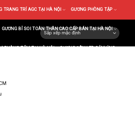
 TRANG TRÍ AGC TẠI HÀ NỘI
GƯƠNG PHÒNG TẬP
GƯƠNG BỈ SOI TOÀN THÂN CAO CẤP BÁN TẠI HÀ NỘI
M PHÒNG TẮM TẠI HÀ NỘI
GƯƠNG ĐÈN LED CẢM ỨNG
HCM
u