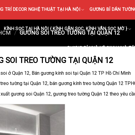
 TRÍ DECOR NGHỆ THUẬT TẠI HÀ NỘI
GƯƠNG BỈ DÁN TƯỜNG
KÍNH SỌC TẠI HÀ NỘI { KÍNH GÂN SỌC, KÍNH VÂN SỌC MỜ }
PHCM
/
GƯƠNG SOI TREO TƯỜNG TẠI QUẬN 12
GƯƠNG BỈ NHÀ VỆ SINH NHÀ TẮ
 SOI TREO TƯỜNG TẠI QUẬN 12
soi ở Quận 12, Bán gương kính soi tại Quận 12 TP Hồ Chí Minh
treo tường tại Quận 12, bán gương kính treo tường Quận 12 TP
xuất gương soi Quận 12, gương treo tường Quận 12 theo yêu cầ