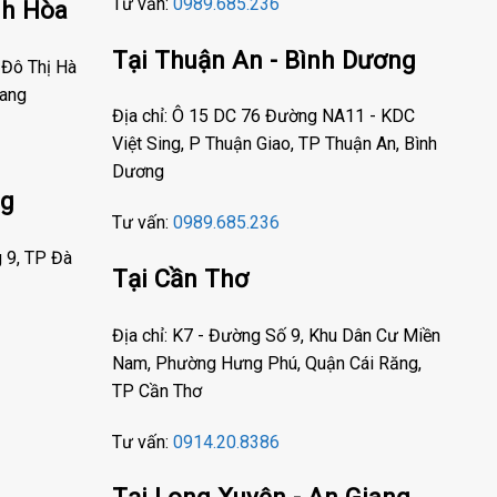
Tư vấn:
0989.685.236
nh Hòa
Tại Thuận An - Bình Dương
 Đô Thị Hà
rang
Địa chỉ: Ô 15 DC 76 Đường NA11 - KDC
Việt Sing, P Thuận Giao, TP Thuận An, Bình
Dương
ng
Tư vấn:
0989.685.236
g 9, TP Đà
Tại Cần Thơ
Địa chỉ: K7 - Đường Số 9, Khu Dân Cư Miền
Nam, Phường Hưng Phú, Quận Cái Răng,
TP Cần Thơ
Tư vấn:
0914.20.8386