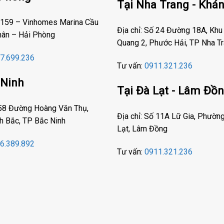
Tại Nha Trang - Khá
D-159 – Vinhomes Marina Cầu
Địa chỉ: Số 24 Đường 18A, Khu
hân – Hải Phòng
Quang 2, Phước Hải, TP Nha T
7.699.236
Tư vấn:
0911.321.236
 Ninh
Tại Đà Lạt - Lâm Đồ
 58 Đường Hoàng Văn Thụ,
Địa chỉ: Số 11A Lữ Gia, Phườn
h Bắc, TP Bắc Ninh
Lạt, Lâm Đồng
6.389.892
Tư vấn:
0911.321.236