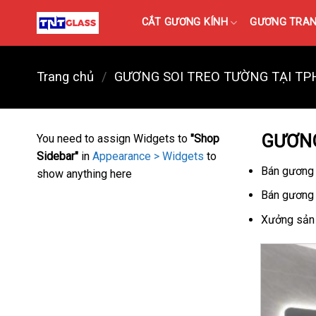
Skip
CẮT GƯƠNG KÍNH
GƯƠNG TRANG
to
content
Trang chủ
/
GƯƠNG SOI TREO TƯỜNG TẠI T
GƯƠNG
You need to assign Widgets to
"Shop
Sidebar"
in
Appearance > Widgets
to
Bán gương 
show anything here
Bán gương 
Xưởng sản 