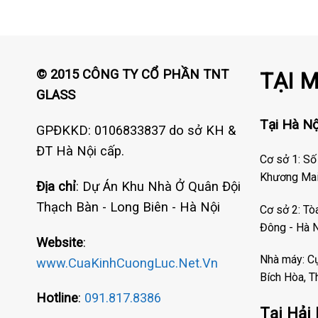
© 2015 CÔNG TY CỔ PHẦN TNT
TẠI 
GLASS
Tại Hà Nộ
GPĐKKD: 0106833837 do sở KH &
ĐT Hà Nội cấp.
Cơ sở 1: Số
Khương Mai 
Địa chỉ
: Dự Án Khu Nhà Ở Quân Đội
Thạch Bàn - Long Biên - Hà Nội
Cơ sở 2: T
Đông - Hà 
Website
:
Nhà máy: C
www.CuaKinhCuongLuc.Net.Vn
Bích Hòa, T
Hotline
:
091.817.8386
Tại Hải