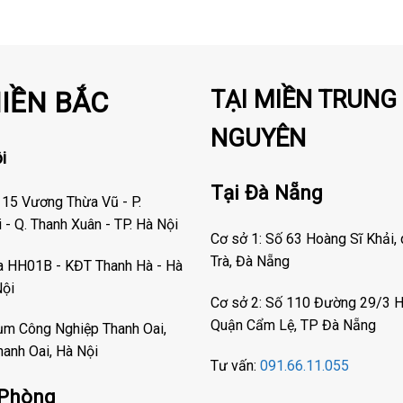
TẠI MIỀN TRUNG 
MIỀN BẮC
NGUYÊN
i
Tại Đà Nẵng
 15 Vương Thừa Vũ - P.
- Q. Thanh Xuân - TP. Hà Nội
Cơ sở 1: Số 63 Hoàng Sĩ Khải,
Trà, Đà Nẵng
òa HH01B - KĐT Thanh Hà - Hà
Nội
Cơ sở 2: Số 110 Đường 29/3 H
Quận Cẩm Lệ, TP Đà Nẵng
ụm Công Nghiệp Thanh Oai,
hanh Oai, Hà Nội
Tư vấn:
091.66.11.055
 Phòng