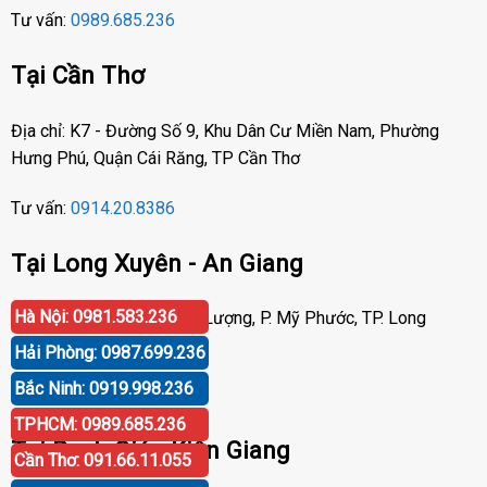
Tư vấn:
0989.685.236
Tại Cần Thơ
Địa chỉ: K7 - Đường Số 9, Khu Dân Cư Miền Nam, Phường
Hưng Phú, Quận Cái Răng, TP Cần Thơ
Tư vấn:
0914.20.8386
Tại Long Xuyên - An Giang
Hà Nội: 0981.583.236
Địa chỉ: Số 417 Phạm Cự Lượng, P. Mỹ Phước, TP. Long
Xuyên, An Giang
Hải Phòng: 0987.699.236
Bắc Ninh: 0919.998.236
Tư vấn:
0919.998.236
TPHCM: 0989.685.236
Tại Rạch Giá - Kiên Giang
Cần Thơ: 091.66.11.055