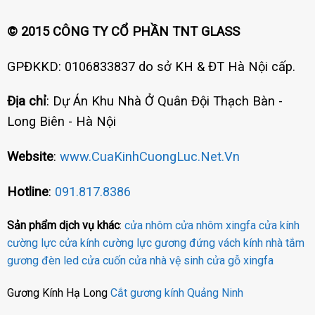
© 2015 CÔNG TY CỔ PHẦN TNT GLASS
GPĐKKD: 0106833837 do sở KH & ĐT Hà Nội cấp.
Địa chỉ
: Dự Án Khu Nhà Ở Quân Đội Thạch Bàn -
Long Biên - Hà Nội
Website
:
www.CuaKinhCuongLuc.Net.Vn
Hotline
:
091.817.8386
Sản phẩm dịch vụ khác
:
cửa nhôm
cửa nhôm xingfa
cửa kính
cường lực
cửa kính cường lực
gương đứng
vách kính nhà tắm
gương đèn led
cửa cuốn
cửa nhà vệ sinh
cửa gỗ
xingfa
Gương Kính Hạ Long
Cắt gương kính Quảng Ninh