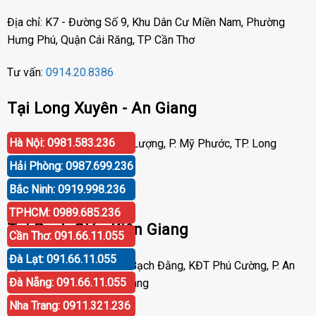
Địa chỉ: K7 - Đường Số 9, Khu Dân Cư Miền Nam, Phường
Hưng Phú, Quận Cái Răng, TP Cần Thơ
Tư vấn:
0914.20.8386
Tại Long Xuyên - An Giang
Hà Nội: 0981.583.236
Địa chỉ: Số 417 Phạm Cự Lượng, P. Mỹ Phước, TP. Long
Xuyên, An Giang
Hải Phòng: 0987.699.236
Bắc Ninh: 0919.998.236
Tư vấn:
0919.998.236
TPHCM: 0989.685.236
Tại Rạch Giá - Kiên Giang
Cần Thơ: 091.66.11.055
Đà Lạt: 091.66.11.055
Địa chỉ: P30 Căn 07 Trần Bạch Đằng, KĐT Phú Cường, P. An
Đà Nẵng: 091.66.11.055
Hòa, TP. Rạch Giá, Kiên Giang
Nha Trang: 0911.321.236
Tư vấn:
0919.998.236