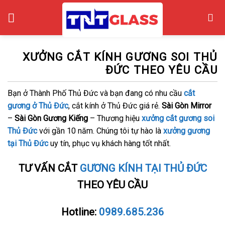
Skip
to
content
XƯỞNG CẮT KÍNH GƯƠNG SOI THỦ
ĐỨC THEO YÊU CẦU
Bạn ở Thành Phố Thủ Đức và bạn đang có nhu cầu
cắt
gương ở Thủ Đức
, cắt kính ở Thủ Đức giá rẻ.
Sài Gòn Mirror
–
Sài Gòn Gương Kiếng
– Thương hiệu
xưởng cắt gương soi
Thủ Đức
với gần 10 năm. Chúng tôi tự hào là
xưởng gương
tại Thủ Đức
uy tín, phục vụ khách hàng tốt nhất.
TƯ VẤN CẮT
GƯƠNG KÍNH TẠI THỦ ĐỨC
THEO YÊU CẦU
Hotline:
0989.685.236