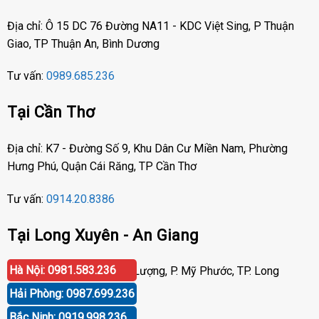
Địa chỉ: Ô 15 DC 76 Đường NA11 - KDC Việt Sing, P Thuận
Giao, TP Thuận An, Bình Dương
Tư vấn:
0989.685.236
Tại Cần Thơ
Địa chỉ: K7 - Đường Số 9, Khu Dân Cư Miền Nam, Phường
Hưng Phú, Quận Cái Răng, TP Cần Thơ
Tư vấn:
0914.20.8386
Tại Long Xuyên - An Giang
Hà Nội: 0981.583.236
Địa chỉ: Số 417 Phạm Cự Lượng, P. Mỹ Phước, TP. Long
Xuyên, An Giang
Hải Phòng: 0987.699.236
Bắc Ninh: 0919.998.236