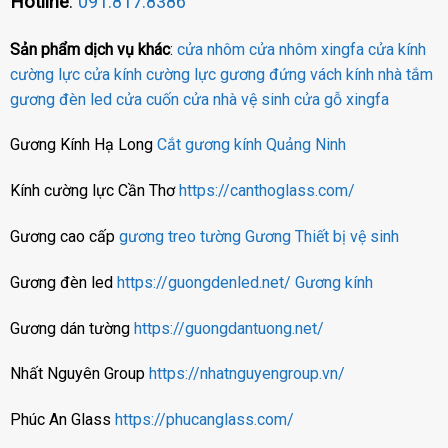
Hotline
:
091.817.8386
Sản phẩm dịch vụ khác
:
cửa nhôm
cửa nhôm xingfa
cửa kính
cường lực
cửa kính cường lực
gương đứng
vách kính nhà tắm
gương đèn led
cửa cuốn
cửa nhà vệ sinh
cửa gỗ
xingfa
Gương Kính Hạ Long
Cắt gương kính Quảng Ninh
Kính cường lực Cần Thơ
https://canthoglass.com/
Gương cao cấp
gương treo tường
Gương
Thiết bị vệ sinh
Gương đèn led
https://guongdenled.net/
Gương kính
Gương dán tường
https://guongdantuong.net/
Nhất Nguyên Group
https://nhatnguyengroup.vn/
Phúc An Glass
https://phucanglass.com/